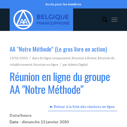
Accès pour les membres
AA “Notre Méthode” (Le gros livre en action)
/
13/01/2030
dans
En ligne uniquement
,
Réunion à thème
,
Réunion de
/
rétablissement
,
Réunion en ligne
par
Admin Digital
Réunion en ligne du groupe
AA "Notre Méthode"
Retour à la liste des réunions en ligne
Date/heure
Date -
dimanche 13 janvier 2030