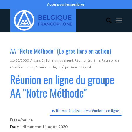
Accès pour les membres
AA “Notre Méthode” (Le gros livre en action)
/
11/08/2030
dans
En ligne uniquement
,
Réunion à thème
,
Réunion de
/
rétablissement
,
Réunion en ligne
par
Admin Digital
Réunion en ligne du groupe
AA "Notre Méthode"
Retour à la liste des réunions en ligne
Date/heure
Date -
dimanche 11 août 2030