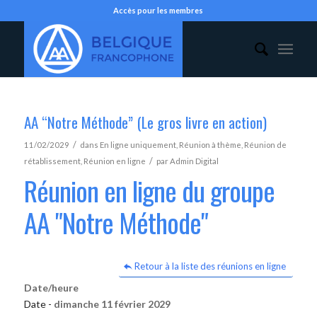
Accès pour les membres
AA “Notre Méthode” (Le gros livre en action)
/
11/02/2029
dans
En ligne uniquement
,
Réunion à thème
,
Réunion de
/
rétablissement
,
Réunion en ligne
par
Admin Digital
Réunion en ligne du groupe
AA "Notre Méthode"
Retour à la liste des réunions en ligne
Date/heure
Date -
dimanche 11 février 2029