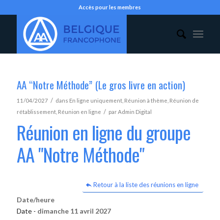
Accès pour les membres
AA “Notre Méthode” (Le gros livre en action)
/
11/04/2027
dans
En ligne uniquement
,
Réunion à thème
,
Réunion de
/
rétablissement
,
Réunion en ligne
par
Admin Digital
Réunion en ligne du groupe
AA "Notre Méthode"
Retour à la liste des réunions en ligne
Date/heure
Date -
dimanche 11 avril 2027