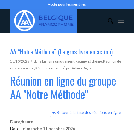
Accès pour les membres
AA “Notre Méthode” (Le gros livre en action)
/
11/10/2026
dans
En ligne uniquement
,
Réunion à thème
,
Réunion de
/
rétablissement
,
Réunion en ligne
par
Admin Digital
Réunion en ligne du groupe
AA "Notre Méthode"
Retour à la liste des réunions en ligne
Date/heure
Date -
dimanche 11 octobre 2026