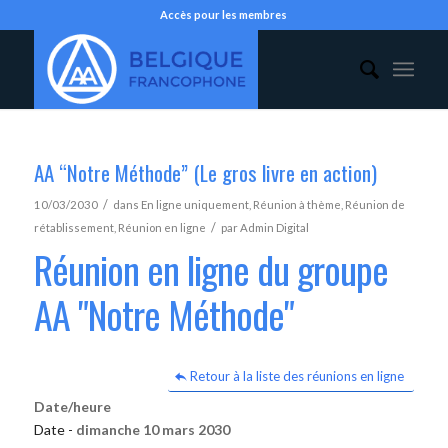
Accès pour les membres
AA “Notre Méthode” (Le gros livre en action)
/
10/03/2030
dans
En ligne uniquement
,
Réunion à thème
,
Réunion de
/
rétablissement
,
Réunion en ligne
par
Admin Digital
Réunion en ligne du groupe
AA "Notre Méthode"
Retour à la liste des réunions en ligne
Date/heure
Date -
dimanche 10 mars 2030