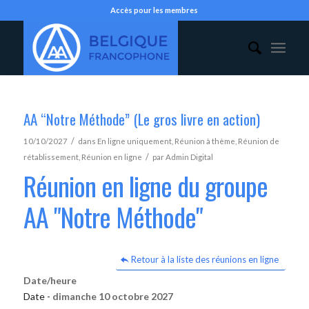
Accès pour les membres
AA “Notre Méthode” (Le gros livre en action)
/
10/10/2027
dans
En ligne uniquement
,
Réunion à thème
,
Réunion de
/
rétablissement
,
Réunion en ligne
par
Admin Digital
Réunion en ligne du groupe
AA "Notre Méthode"
Retour à la liste des réunions en ligne
Date/heure
Date -
dimanche 10 octobre 2027