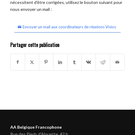
nécessitent d'être corrigées, utilisez le bouton suivant pour
nous envoyer un mail :
Envoyer un mail aux coordinateurs de réunions Visios
Partager cette publication
AA Belgique Francophone
Rue des Pieds d'Alouette, 42 b