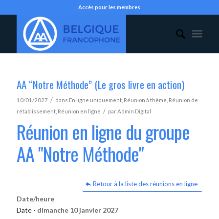
Accès pour les membres
AA “Notre Méthode” (Le gros livre en action)
/
10/01/2027
dans
En ligne uniquement
,
Réunion à thème
,
Réunion de
/
rétablissement
,
Réunion en ligne
par
Admin Digital
Réunion en ligne du groupe
AA "Notre Méthode"
Retour à la liste des réunions en ligne
Date/heure
Date -
dimanche 10 janvier 2027