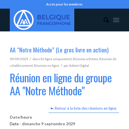
Accès pour les membres
AA “Notre Méthode” (Le gros livre en action)
/
09/09/2029
dans
En ligne uniquement
,
Réunion à thème
,
Réunion de
/
rétablissement
,
Réunion en ligne
par
Admin Digital
Réunion en ligne du groupe
AA "Notre Méthode"
Retour à la liste des réunions en ligne
Date/heure
Date -
dimanche 9 septembre 2029