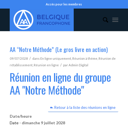
Accès pour les membres
AA “Notre Méthode” (Le gros livre en action)
/
09/07/2028
dans
En ligne uniquement
,
Réunion à thème
,
Réunion de
/
rétablissement
,
Réunion en ligne
par
Admin Digital
Réunion en ligne du groupe
AA "Notre Méthode"
Retour à la liste des réunions en ligne
Date/heure
Date -
dimanche 9 juillet 2028