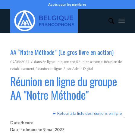
Accès pour les membres
AA “Notre Méthode” (Le gros livre en action)
/
09/05/2027
dans
En ligne uniquement
,
Réunion à thème
,
Réunion de
/
rétablissement
,
Réunion en ligne
par
Admin Digital
Réunion en ligne du groupe
AA "Notre Méthode"
Retour à la liste des réunions en ligne
Date/heure
Date -
dimanche 9 mai 2027