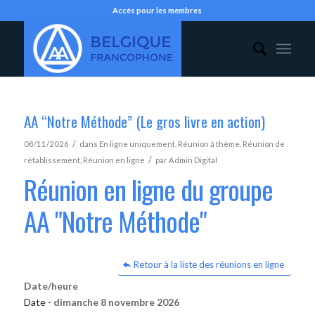
Accès pour les membres
AA “Notre Méthode” (Le gros livre en action)
/
08/11/2026
dans
En ligne uniquement
,
Réunion à thème
,
Réunion de
/
rétablissement
,
Réunion en ligne
par
Admin Digital
Réunion en ligne du groupe
AA "Notre Méthode"
Retour à la liste des réunions en ligne
Date/heure
Date -
dimanche 8 novembre 2026