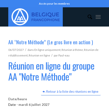
Accès pour les membres
AA “Notre Méthode” (Le gros livre en action )
/
06/07/2027
dans
En ligne uniquement
,
Réunion à thème
,
Réunion de
/
rétablissement
,
Réunion en ligne
par
Paul-eau
Réunion en ligne du groupe
AA "Notre Méthode"
Retour à la liste des réunions en ligne
Date/heure
Date -
mardi 6 juillet 2027