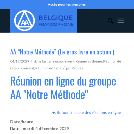
Accès pour les membres
AA “Notre Méthode” (Le gros livre en action )
/
04/12/2029
dans
En ligne uniquement
,
Réunion à thème
,
Réunion de
/
rétablissement
,
Réunion en ligne
par
Paul-eau
Réunion en ligne du groupe
AA "Notre Méthode"
Retour à la liste des réunions en ligne
Date/heure
Date -
mardi 4 décembre 2029