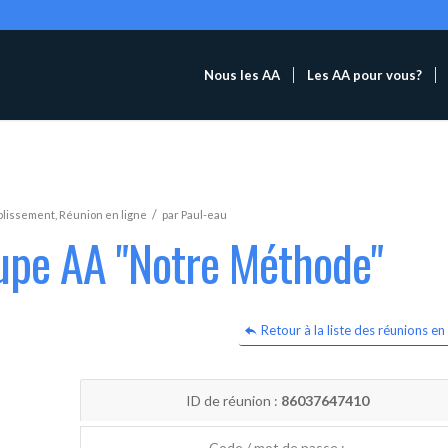
Nous les AA
Les AA pour vous?
/
blissement
,
Réunion en ligne
par
Paul-eau
oupe AA "Notre Méthode"
Retour à la liste des réunions en 
ID de réunion :
86037647410
Code / mot de passe :