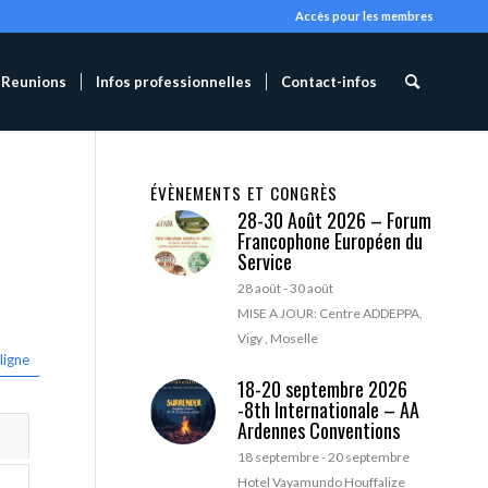
Accès pour les membres
Reunions
Infos professionnelles
Contact-infos
ÉVÈNEMENTS ET CONGRÈS
28-30 Août 2026 – Forum
Francophone Européen du
Service
28 août
-
30 août
MISE A JOUR: Centre ADDEPPA,
Vigy , Moselle
ligne
18-20 septembre 2026
-8th Internationale – AA
Ardennes Conventions
18 septembre
-
20 septembre
Hotel Vayamundo Houffalize