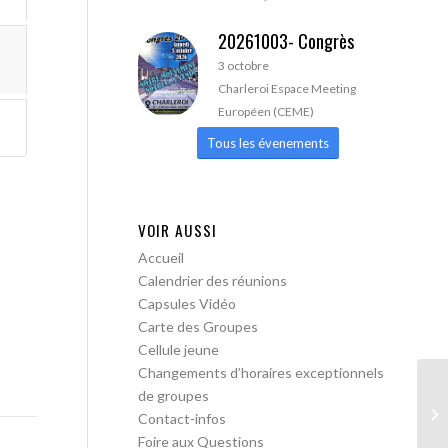
20261003- Congrès
3 octobre
Charleroi Espace Meeting
Européen (CEME)
Tous les évenements
VOIR AUSSI
Accueil
Calendrier des réunions
Capsules Vidéo
Carte des Groupes
Cellule jeune
Changements d’horaires exceptionnels
de groupes
AA
Contact-infos
ac
Foire aux Questions