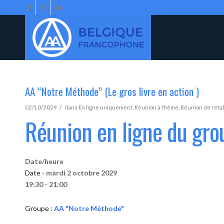
AA “Notre Méthode” (Le gros livre en action )
/
02/10/2029
dans
En ligne uniquement
,
Réunion à thème
,
Réunion de réta
Réunion en ligne du gr
Date/heure
Date -
mardi 2 octobre 2029
19:30 - 21:00
Groupe :
AA "Notre Méthode"