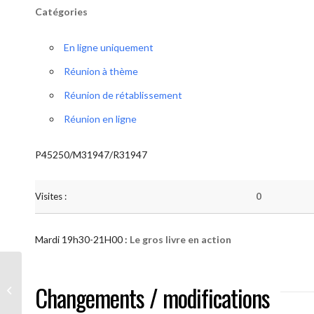
Catégories
En ligne uniquement
Réunion à thème
Réunion de rétablissement
Réunion en ligne
P45250/M31947/R31947
Visites :
0
Mardi 19h30-21H00 :
Le gros livre en action
AA “Notre Méthode” (Le gros livre en
Changements / modifications
action )