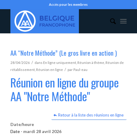
Accès pour les membres
AA “Notre Méthode” (Le gros livre en action )
/
28/04/2026
dans
En ligne uniquement
,
Réunion à thème
,
Réunion de
/
rétablissement
,
Réunion en ligne
par
Paul-eau
Réunion en ligne du groupe
AA "Notre Méthode"
Retour à la liste des réunions en ligne
Date/heure
Date -
mardi 28 avril 2026