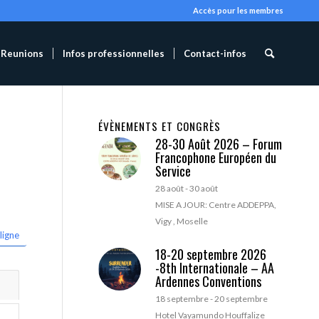
Accès pour les membres
Reunions
Infos professionnelles
Contact-infos
ÉVÈNEMENTS ET CONGRÈS
28-30 Août 2026 – Forum
Francophone Européen du
Service
28 août
-
30 août
MISE A JOUR: Centre ADDEPPA,
Vigy , Moselle
ligne
18-20 septembre 2026
-8th Internationale – AA
Ardennes Conventions
18 septembre
-
20 septembre
Hotel Vayamundo Houffalize