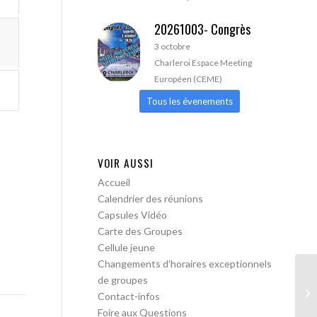
20261003- Congrès
3 octobre
Charleroi Espace Meeting
Européen (CEME)
Tous les évenements
VOIR AUSSI
Accueil
Calendrier des réunions
Capsules Vidéo
Carte des Groupes
Cellule jeune
Changements d’horaires exceptionnels
de groupes
AA
Contact-infos
ac
Foire aux Questions