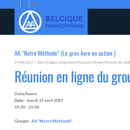
AA “Notre Méthode” (Le gros livre en action )
/
27/04/2027
dans
En ligne uniquement
,
Réunion à thème
,
Réunion de réta
Réunion en ligne du gr
Date/heure
Date -
mardi 27 avril 2027
19:30 - 21:00
Groupe :
AA "Notre Méthode"