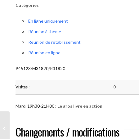
Catégories
En ligne uniquement
Réunion à thème
Réunion de rétablissement
Réunion en ligne
P45123/M31820/R31820
Visites :
0
Mardi 19h30-21H00 :
Le gros livre en action
AA “Notre Méthode” (Le gros livre en
Changements / modifications
action )