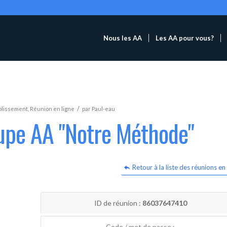
Nous les AA
Les AA pour vous?
/
blissement
,
Réunion en ligne
par
Paul-eau
oupe AA "Notre Méthode"
Retour à la liste des réunions en 
ID de réunion :
86037647410
Code / mot de passe :