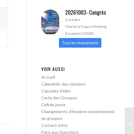
20261003- Congrès
3 octobre
Charleroi Espace Meeting
Européen (CEME)
Tous les évenements
VOIR AUSSI
Accueil
Calendrier des réunions
Capsules Vidéo
Carte des Groupes
Cellule jeune
Changements d’horaires exceptionnels
de groupes
AA
Contact-infos
ac
Foire aux Questions