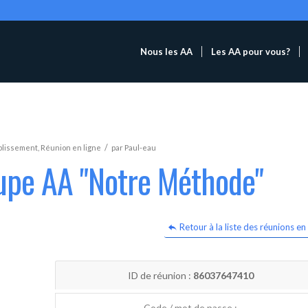
Nous les AA
Les AA pour vous?
/
blissement
,
Réunion en ligne
par
Paul-eau
oupe AA "Notre Méthode"
Retour à la liste des réunions en 
ID de réunion :
86037647410
Code / mot de passe :