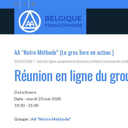
AA “Notre Méthode” (Le gros livre en action )
/
23/05/2028
dans
En ligne uniquement
,
Réunion à thème
,
Réunion de réta
Réunion en ligne du gr
Date/heure
Date -
mardi 23 mai 2028
19:30 - 21:00
Groupe :
AA "Notre Méthode"