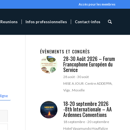
Accès pour les membres
Reunions
Infos professionnelles
Contact-infos
ÉVÈNEMENTS ET CONGRÈS
28-30 Août 2026 – Forum
Francophone Européen du
Service
28 août
-
30 août
MISE A JOUR: Centre ADDEPPA,
Vigy , Moselle
ligne
18-20 septembre 2026
-8th Internationale – AA
Ardennes Conventions
18 septembre
-
20 septembre
Hotel Vayamundo Houffalize