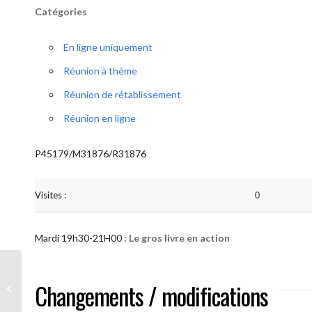
Catégories
En ligne uniquement
Réunion à thème
Réunion de rétablissement
Réunion en ligne
P45179/M31876/R31876
Visites :
0
Mardi 19h30-21H00 :
Le gros livre en action
AA “Notre Méthode” (Le gros livre en
Changements / modifications
action )