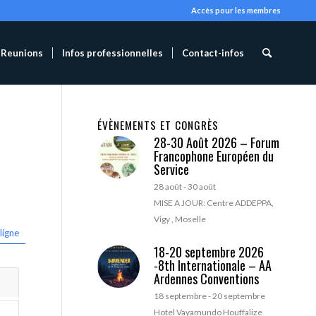
Accès pour les membres
Reunions
Infos professionnelles
Contact-infos
ÉVÈNEMENTS ET CONGRÈS
28-30 Août 2026 – Forum
Francophone Européen du
Service
28 août
-
30 août
MISE A JOUR: Centre ADDEPPA,
Vigy , Moselle
ligne
18-20 septembre 2026
-8th Internationale – AA
Ardennes Conventions
18 septembre
-
20 septembre
Hotel Vayamundo Houffalize