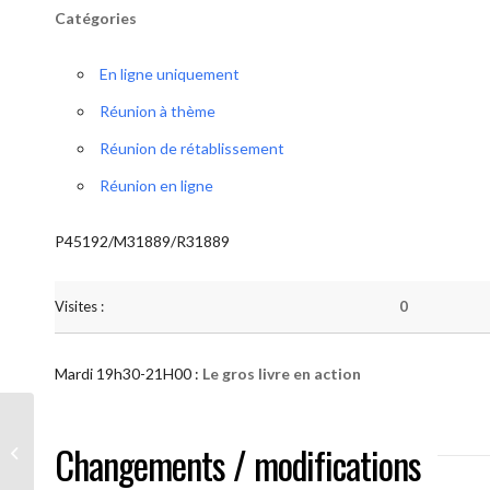
Catégories
En ligne uniquement
Réunion à thème
Réunion de rétablissement
Réunion en ligne
P45192/M31889/R31889
Visites :
0
Mardi 19h30-21H00 :
Le gros livre en action
AA “Notre Méthode” (Le gros livre en
Changements / modifications
action )