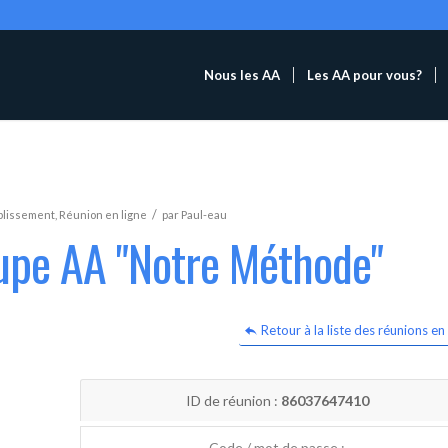
Nous les AA
Les AA pour vous?
/
blissement
,
Réunion en ligne
par
Paul-eau
oupe AA "Notre Méthode"
Retour à la liste des réunions en 
ID de réunion :
86037647410
Code / mot de passe :