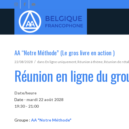
AA “Notre Méthode” (Le gros livre en action )
/
22/08/2028
dans
En ligne uniquement
,
Réunion à thème
,
Réunion de réta
Réunion en ligne du gr
Date/heure
Date -
mardi 22 août 2028
19:30 - 21:00
Groupe :
AA "Notre Méthode"