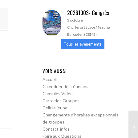
20261003- Congrès
3 octobre
Charleroi Espace Meeting
Européen (CEME)
Tous les évenements
VOIR AUSSI
Accueil
Calendrier des réunions
Capsules Vidéo
Carte des Groupes
Cellule jeune
Changements d’horaires exceptionnels
de groupes
AA
Contact-infos
ac
Foire aux Questions