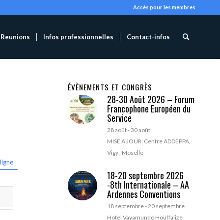
Accès pour les membres
Reunions
Infos professionnelles
Contact-infos
ÉVÈNEMENTS ET CONGRÈS
28-30 Août 2026 – Forum
Francophone Européen du
Service
28 août
-
30 août
MISE A JOUR: Centre ADDEPPA,
Vigy , Moselle
ligne
18-20 septembre 2026
-8th Internationale – AA
Ardennes Conventions
18 septembre
-
20 septembre
Hotel Vayamundo Houffalize