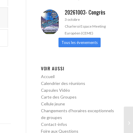
20261003- Congrès
3 octobre
Charleroi Espace Meeting
Européen (CEME)
Tous les évenements
VOIR AUSSI
Accueil
Calendrier des réunions
Capsules Vidéo
Carte des Groupes
Cellule jeune
Changements d’horaires exceptionnels
de groupes
AA
Contact-infos
ac
Foire aux Questions