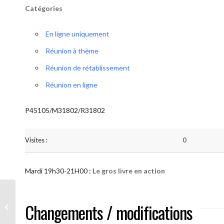
Catégories
En ligne uniquement
Réunion à thème
Réunion de rétablissement
Réunion en ligne
P45105/M31802/R31802
Visites :
0
Mardi 19h30-21H00 :
Le gros livre en action
AA “Notre Méthode” (Le gros livre en
Changements / modifications
action )