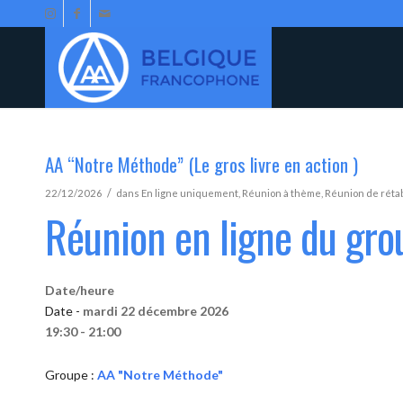
AA “Notre Méthode” (Le gros livre en action )
/
22/12/2026
dans
En ligne uniquement
,
Réunion à thème
,
Réunion de réta
Réunion en ligne du gr
Date/heure
Date -
mardi 22 décembre 2026
19:30 - 21:00
Groupe :
AA "Notre Méthode"