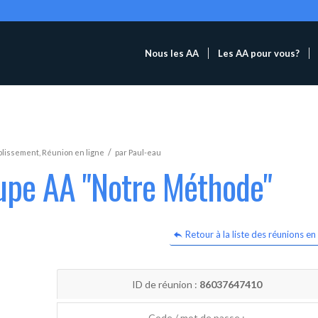
Nous les AA
Les AA pour vous?
/
blissement
,
Réunion en ligne
par
Paul-eau
oupe AA "Notre Méthode"
Retour à la liste des réunions en 
ID de réunion :
86037647410
Code / mot de passe :