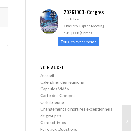
20261003- Congrès
3 octobre
Charleroi Espace Meeting
Européen (CEME)
Tous les évenements
VOIR AUSSI
Accueil
Calendrier des réunions
Capsules Vidéo
Carte des Groupes
Cellule jeune
Changements d’horaires exceptionnels
de groupes
AA
Contact-infos
ac
Foire aux Questions