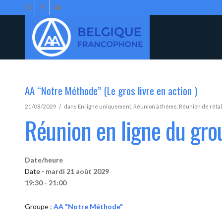
AA “Notre Méthode” (Le gros livre en action )
/
21/08/2029
dans
En ligne uniquement
,
Réunion à thème
,
Réunion de réta
Réunion en ligne du gr
Date/heure
Date -
mardi 21 août 2029
19:30 - 21:00
Groupe :
AA "Notre Méthode"