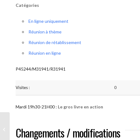
Catégories
En ligne uniquement
Réunion à thème
Réunion de rétablissement
Réunion en ligne
P45244/M31941/R31941
Visites :
0
Mardi 19h30-21H00 :
Le gros livre en action
AA “Notre Méthode” (Le gros livre en
Changements / modifications
action )