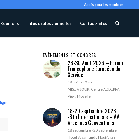
Accès pour les membres
Reunions
Infos professionnelles
Contact-infos
ÉVÈNEMENTS ET CONGRÈS
28-30 Août 2026 – Forum
Francophone Européen du
Service
28 août
-
30 août
MISE A JOUR: Centre ADDEPPA,
Vigy , Moselle
ligne
18-20 septembre 2026
-8th Internationale – AA
Ardennes Conventions
18 septembre
-
20 septembre
Hotel Vayamundo Houffalize