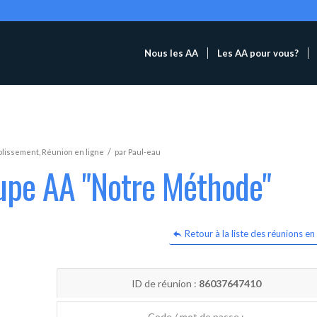
Nous les AA
Les AA pour vous?
/
blissement
,
Réunion en ligne
par
Paul-eau
oupe AA "Notre Méthode"
Retour à la liste des réunions en 
ID de réunion :
86037647410
Code / mot de passe :