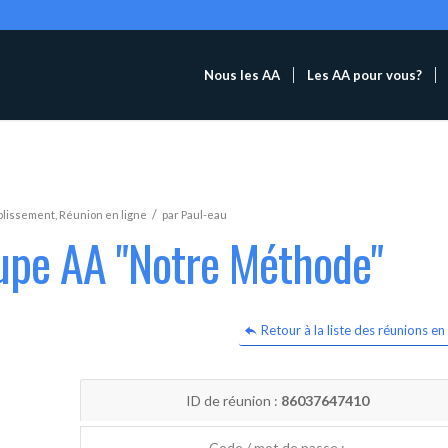
Nous les AA
Les AA pour vous?
/
blissement
,
Réunion en ligne
par
Paul-eau
oupe AA "Notre Méthode"
Retour à la liste des réunions en 
ID de réunion :
86037647410
Code / mot de passe :