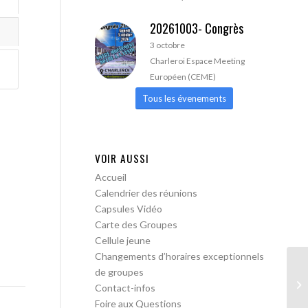
20261003- Congrès
3 octobre
Charleroi Espace Meeting
Européen (CEME)
Tous les évenements
VOIR AUSSI
Accueil
Calendrier des réunions
Capsules Vidéo
Carte des Groupes
Cellule jeune
Changements d’horaires exceptionnels
de groupes
AA
Contact-infos
ac
Foire aux Questions