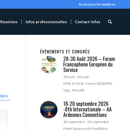
Accès pour les membres
Reunions
Infos professionnelles
Contact-infos
ÉVÈNEMENTS ET CONGRÈS
28-30 Août 2026 – Forum
Francophone Européen du
Service
28 août
-
30 août
MISE A JOUR: Centre ADDEPPA,
Vigy , Moselle
ligne
18-20 septembre 2026
-8th Internationale – AA
Ardennes Conventions
18 septembre
-
20 septembre
Hotel Vayamundo Houffalize