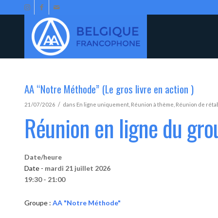
AA “Notre Méthode” (Le gros livre en action )
/
21/07/2026
dans
En ligne uniquement
,
Réunion à thème
,
Réunion de réta
Réunion en ligne du gr
Date/heure
Date -
mardi 21 juillet 2026
19:30 - 21:00
Groupe :
AA "Notre Méthode"