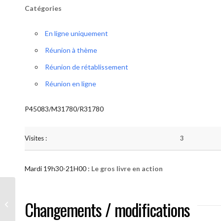
Catégories
En ligne uniquement
Réunion à thème
Réunion de rétablissement
Réunion en ligne
P45083/M31780/R31780
Visites :
3
Mardi 19h30-21H00 :
Le gros livre en action
AA “Notre Méthode” (Le gros livre en
Changements / modifications
action )