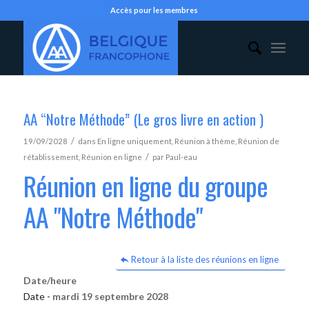
Accès pour les membres
AA “Notre Méthode” (Le gros livre en action )
/
19/09/2028
dans
En ligne uniquement
,
Réunion à thème
,
Réunion de
/
rétablissement
,
Réunion en ligne
par
Paul-eau
Réunion en ligne du groupe
AA "Notre Méthode"
Retour à la liste des réunions en ligne
Date/heure
Date -
mardi 19 septembre 2028