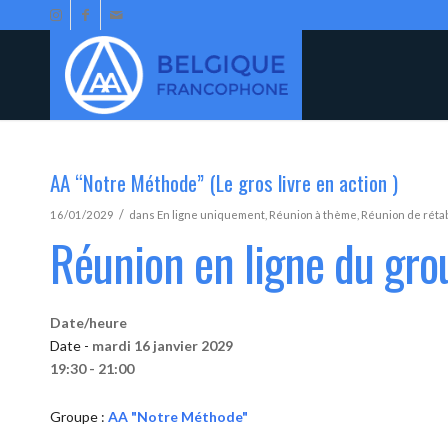
AA “Notre Méthode” (Le gros livre en action )
/
16/01/2029
dans
En ligne uniquement
,
Réunion à thème
,
Réunion de réta
Réunion en ligne du gr
Date/heure
Date -
mardi 16 janvier 2029
19:30 - 21:00
Groupe :
AA "Notre Méthode"