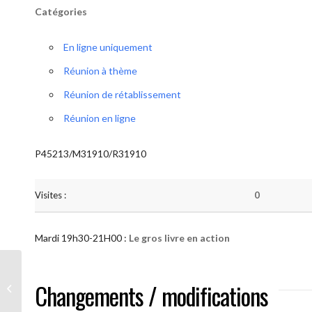
Catégories
En ligne uniquement
Réunion à thème
Réunion de rétablissement
Réunion en ligne
P45213/M31910/R31910
Visites :
0
Mardi 19h30-21H00 :
Le gros livre en action
AA “Notre Méthode” (Le gros livre en
Changements / modifications
action )