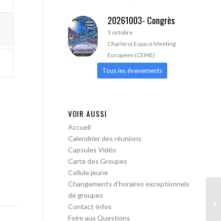
20261003- Congrès
3 octobre
Charleroi Espace Meeting
Européen (CEME)
Tous les évenements
VOIR AUSSI
Accueil
Calendrier des réunions
Capsules Vidéo
Carte des Groupes
Cellule jeune
Changements d’horaires exceptionnels
de groupes
AA
Contact-infos
ac
Foire aux Questions