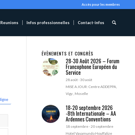
Accès pour les membres
Reunions
Infos professionnelles
Contact-infos
ÉVÈNEMENTS ET CONGRÈS
28-30 Août 2026 – Forum
Francophone Européen du
Service
28 août
-
30 août
MISE A JOUR: Centre ADDEPPA,
Vigy , Moselle
ligne
18-20 septembre 2026
-8th Internationale – AA
Ardennes Conventions
18 septembre
-
20 septembre
Hotel Vayamundo Houffalize