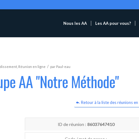
Nous les AA
Les AA pour vous?
/
blissement
,
Réunion en ligne
par
Paul-eau
oupe AA "Notre Méthode"
Retour à la liste des réunions en 
ID de réunion :
86037647410
Code / mot de passe :