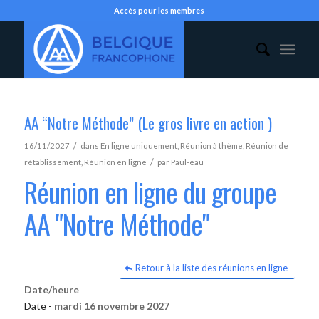
Accès pour les membres
AA “Notre Méthode” (Le gros livre en action )
/
16/11/2027
dans
En ligne uniquement
,
Réunion à thème
,
Réunion de
/
rétablissement
,
Réunion en ligne
par
Paul-eau
Réunion en ligne du groupe
AA "Notre Méthode"
Retour à la liste des réunions en ligne
Date/heure
Date -
mardi 16 novembre 2027