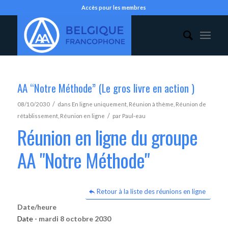
Accès pour les membres
AA “Notre Méthode” (Le gros livre en action )
/
08/10/2030
dans
En ligne uniquement
,
Réunion à thème
,
Réunion de
/
rétablissement
,
Réunion en ligne
par
Paul-eau
Réunion en ligne du groupe
AA "Notre Méthode"
Retour à la liste des réunions en ligne
Date/heure
Date -
mardi 8 octobre 2030