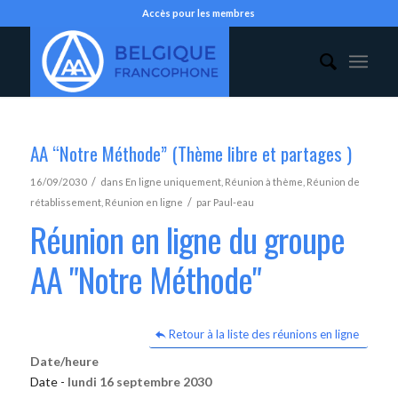
Accès pour les membres
AA “Notre Méthode” (Thème libre et partages )
/
16/09/2030
dans
En ligne uniquement
,
Réunion à thème
,
Réunion de
/
rétablissement
,
Réunion en ligne
par
Paul-eau
Réunion en ligne du groupe
AA "Notre Méthode"
Retour à la liste des réunions en ligne
Date/heure
Date -
lundi 16 septembre 2030