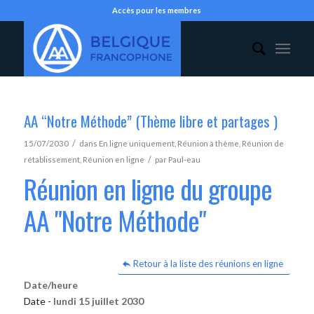
Accès pour les membres
AA “Notre Méthode” (Thème libre et partages )
/
15/07/2030
dans
En ligne uniquement
,
Réunion à thème
,
Réunion de
/
rétablissement
,
Réunion en ligne
par
Paul-eau
Réunion en ligne du groupe
AA "Notre Méthode"
Retour à la liste des réunions en ligne
Date/heure
Date -
lundi 15 juillet 2030