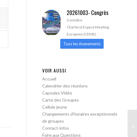
20261003- Congrès
3 octobre
Charleroi Espace Meeting
Européen (CEME)
Tous les évenements
VOIR AUSSI
Accueil
Calendrier des réunions
Capsules Vidéo
Carte des Groupes
Cellule jeune
Changements d’horaires exceptionnels
de groupes
AA
Contact-infos
pa
Foire aux Questions