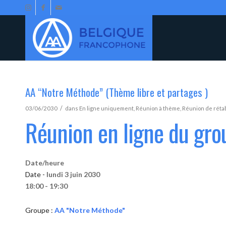
AA “Notre Méthode” (Thème libre et partages )
/
03/06/2030
dans
En ligne uniquement
,
Réunion à thème
,
Réunion de réta
Réunion en ligne du gr
Date/heure
Date -
lundi 3 juin 2030
18:00 - 19:30
Groupe :
AA "Notre Méthode"