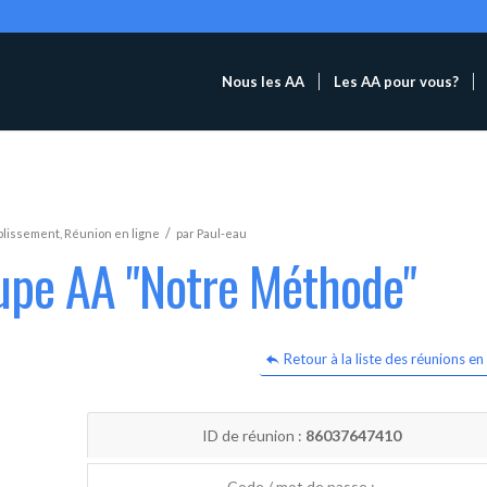
Nous les AA
Les AA pour vous?
/
blissement
,
Réunion en ligne
par
Paul-eau
oupe AA "Notre Méthode"
Retour à la liste des réunions en 
ID de réunion :
86037647410
Code / mot de passe :