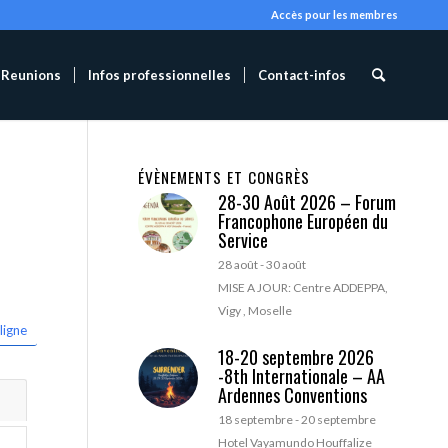
Accès pour les membres
Reunions
Infos professionnelles
Contact-infos
ÉVÈNEMENTS ET CONGRÈS
28-30 Août 2026 – Forum
Francophone Européen du
Service
28 août
-
30 août
MISE A JOUR: Centre ADDEPPA,
Vigy , Moselle
ligne
18-20 septembre 2026
-8th Internationale – AA
Ardennes Conventions
18 septembre
-
20 septembre
Hotel Vayamundo Houffalize