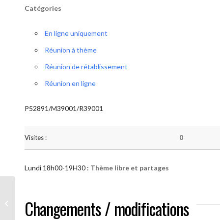
Catégories
En ligne uniquement
Réunion à thème
Réunion de rétablissement
Réunion en ligne
P52891/M39001/R39001
Visites :
0
Lundi 18h00-19H30 :
Thème libre et partages
AA “Notre Méthode” (Thème libre et
Changements / modifications
partages )