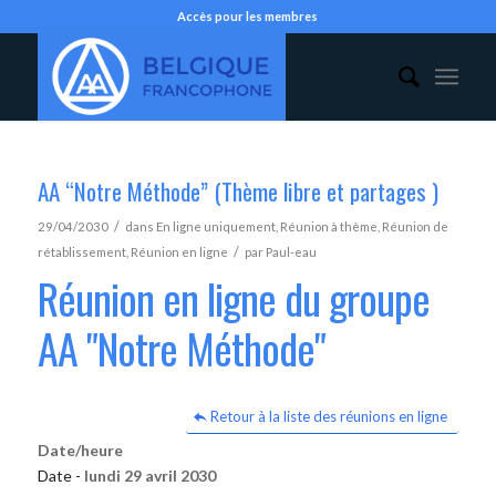
Accès pour les membres
AA “Notre Méthode” (Thème libre et partages )
/
29/04/2030
dans
En ligne uniquement
,
Réunion à thème
,
Réunion de
/
rétablissement
,
Réunion en ligne
par
Paul-eau
Réunion en ligne du groupe
AA "Notre Méthode"
Retour à la liste des réunions en ligne
Date/heure
Date -
lundi 29 avril 2030