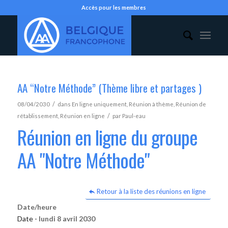
Accès pour les membres
AA “Notre Méthode” (Thème libre et partages )
/
08/04/2030
dans
En ligne uniquement
,
Réunion à thème
,
Réunion de
/
rétablissement
,
Réunion en ligne
par
Paul-eau
Réunion en ligne du groupe
AA "Notre Méthode"
Retour à la liste des réunions en ligne
Date/heure
Date -
lundi 8 avril 2030