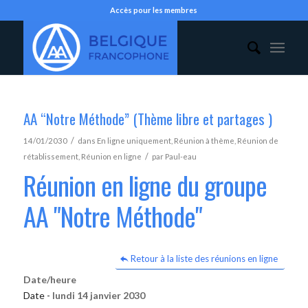
Accès pour les membres
AA “Notre Méthode” (Thème libre et partages )
/
14/01/2030
dans
En ligne uniquement
,
Réunion à thème
,
Réunion de
/
rétablissement
,
Réunion en ligne
par
Paul-eau
Réunion en ligne du groupe
AA "Notre Méthode"
Retour à la liste des réunions en ligne
Date/heure
Date -
lundi 14 janvier 2030