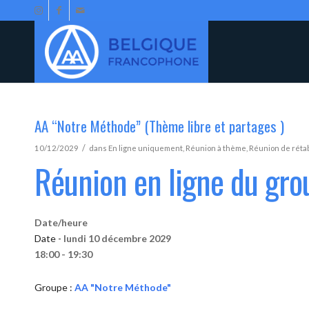
AA “Notre Méthode” (Thème libre et partages )
/
10/12/2029
dans
En ligne uniquement
,
Réunion à thème
,
Réunion de réta
Réunion en ligne du gr
Date/heure
Date -
lundi 10 décembre 2029
18:00 - 19:30
Groupe :
AA "Notre Méthode"