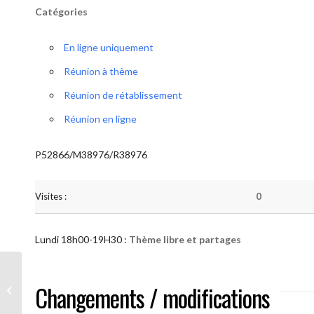
Catégories
En ligne uniquement
Réunion à thème
Réunion de rétablissement
Réunion en ligne
P52866/M38976/R38976
Visites :
0
Lundi 18h00-19H30 :
Thème libre et partages
AA “Notre Méthode” (Thème libre et
Changements / modifications
partages )