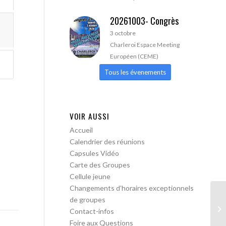
20261003- Congrès
3 octobre
Charleroi Espace Meeting
Européen (CEME)
Tous les évenements
VOIR AUSSI
Accueil
Calendrier des réunions
Capsules Vidéo
Carte des Groupes
Cellule jeune
Changements d’horaires exceptionnels
de groupes
AA
Contact-infos
pa
Foire aux Questions