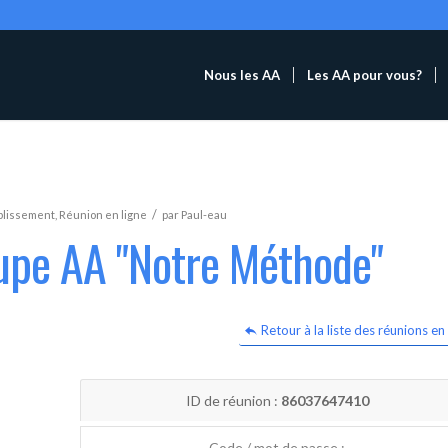
Nous les AA
Les AA pour vous?
/
blissement
,
Réunion en ligne
par
Paul-eau
oupe AA "Notre Méthode"
Retour à la liste des réunions en 
ID de réunion :
86037647410
Code / mot de passe :