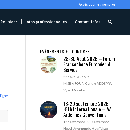
Accès pour les membres
Reunions
Infos professionnelles
Contact-infos
ÉVÈNEMENTS ET CONGRÈS
28-30 Août 2026 – Forum
Francophone Européen du
Service
28 août
-
30 août
MISE A JOUR: Centre ADDEPPA,
Vigy , Moselle
ligne
18-20 septembre 2026
-8th Internationale – AA
Ardennes Conventions
18 septembre
-
20 septembre
Hotel Vayamundo Houffalize