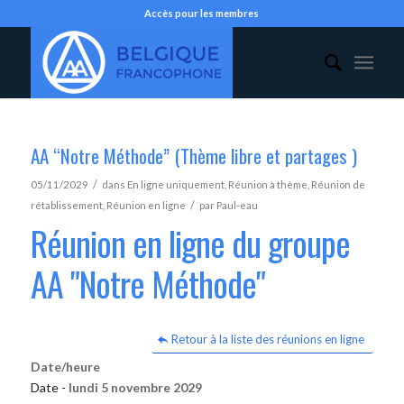
Accès pour les membres
AA “Notre Méthode” (Thème libre et partages )
/
05/11/2029
dans
En ligne uniquement
,
Réunion à thème
,
Réunion de
/
rétablissement
,
Réunion en ligne
par
Paul-eau
Réunion en ligne du groupe
AA "Notre Méthode"
Retour à la liste des réunions en ligne
Date/heure
Date -
lundi 5 novembre 2029