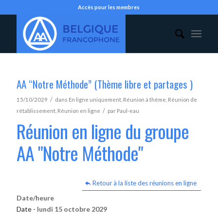
Accès pour les membres
AA “Notre Méthode” (Thème libre et partages )
/
15/10/2029
dans
En ligne uniquement
,
Réunion à thème
,
Réunion de
/
rétablissement
,
Réunion en ligne
par
Paul-eau
Réunion en ligne du groupe
AA "Notre Méthode"
Retour à la liste des réunions en ligne
Date/heure
Date -
lundi 15 octobre 2029