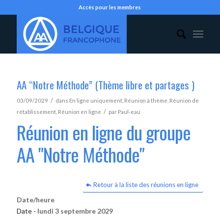
Accès pour les membres
AA “Notre Méthode” (Thème libre et partages )
/
03/09/2029
dans
En ligne uniquement
,
Réunion à thème
,
Réunion de
/
rétablissement
,
Réunion en ligne
par
Paul-eau
Réunion en ligne du groupe
AA "Notre Méthode"
Retour à la liste des réunions en ligne
Date/heure
Date -
lundi 3 septembre 2029