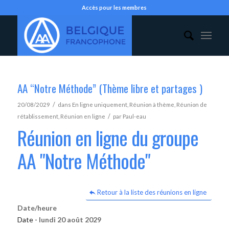
Accès pour les membres
AA “Notre Méthode” (Thème libre et partages )
/
20/08/2029
dans
En ligne uniquement
,
Réunion à thème
,
Réunion de
/
rétablissement
,
Réunion en ligne
par
Paul-eau
Réunion en ligne du groupe
AA "Notre Méthode"
Retour à la liste des réunions en ligne
Date/heure
Date -
lundi 20 août 2029