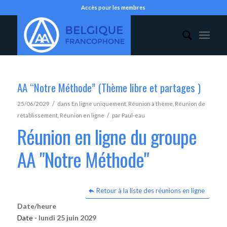
Accès pour les membres
AA “Notre Méthode” (Thème libre et partages )
/
25/06/2029
dans
En ligne uniquement
,
Réunion à thème
,
Réunion de
/
rétablissement
,
Réunion en ligne
par
Paul-eau
Réunion en ligne du groupe
AA "Notre Méthode"
Retour à la liste des réunions en ligne
Date/heure
Date -
lundi 25 juin 2029