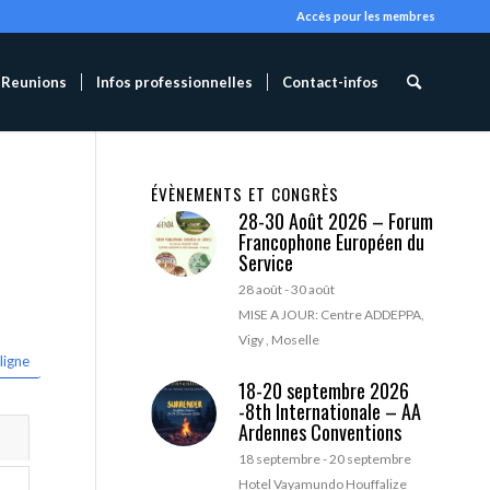
Accès pour les membres
Reunions
Infos professionnelles
Contact-infos
ÉVÈNEMENTS ET CONGRÈS
28-30 Août 2026 – Forum
Francophone Européen du
Service
28 août
-
30 août
MISE A JOUR: Centre ADDEPPA,
Vigy , Moselle
ligne
18-20 septembre 2026
-8th Internationale – AA
Ardennes Conventions
18 septembre
-
20 septembre
Hotel Vayamundo Houffalize