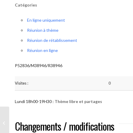
Catégories
En ligne uniquement
Réunion à thème
Réunion de rétablissement
Réunion en ligne
P52836/M38946/R38946
Visites :
0
Lundi 18h00-19H30 :
Thème libre et partages
AA “Notre Méthode” (Thème libre et
Changements / modifications
partages )