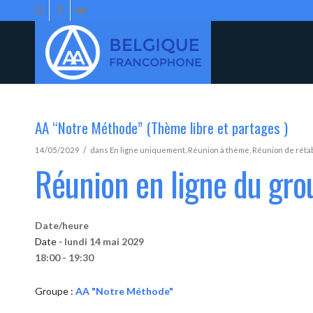
AA “Notre Méthode” (Thème libre et partages )
/
14/05/2029
dans
En ligne uniquement
,
Réunion à thème
,
Réunion de réta
Réunion en ligne du gr
Date/heure
Date -
lundi 14 mai 2029
18:00 - 19:30
Groupe :
AA "Notre Méthode"