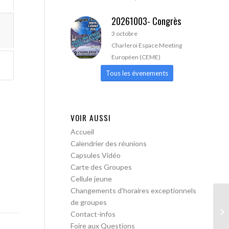
20261003- Congrès
3 octobre
Charleroi Espace Meeting
Européen (CEME)
Tous les évenements
VOIR AUSSI
Accueil
Calendrier des réunions
Capsules Vidéo
Carte des Groupes
Cellule jeune
Changements d’horaires exceptionnels
de groupes
AA
Contact-infos
pa
Foire aux Questions