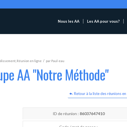
Nous les AA
Les AA pour vous?
/
blissement
,
Réunion en ligne
par
Paul-eau
oupe AA "Notre Méthode"
Retour à la liste des réunions en 
ID de réunion :
86037647410
Code / mot de passe :