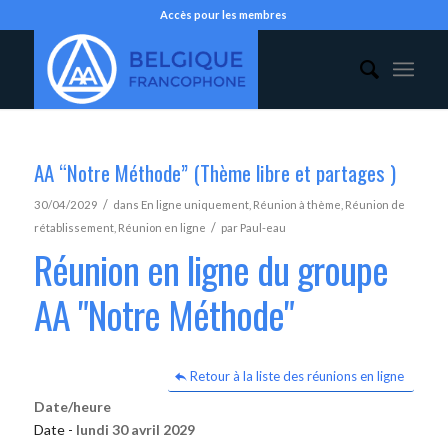
Accès pour les membres
AA “Notre Méthode” (Thème libre et partages )
/
30/04/2029
dans
En ligne uniquement
,
Réunion à thème
,
Réunion de
/
rétablissement
,
Réunion en ligne
par
Paul-eau
Réunion en ligne du groupe
AA "Notre Méthode"
Retour à la liste des réunions en ligne
Date/heure
Date -
lundi 30 avril 2029