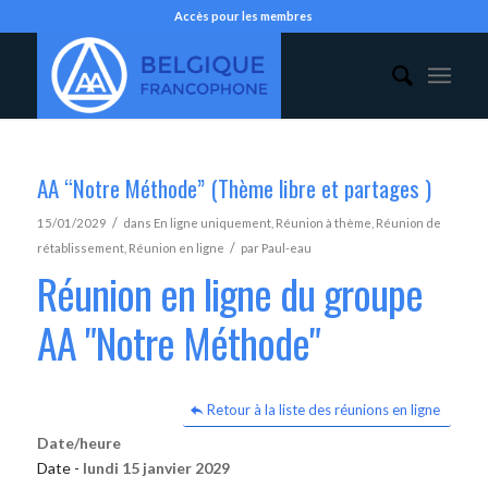
Accès pour les membres
AA “Notre Méthode” (Thème libre et partages )
/
15/01/2029
dans
En ligne uniquement
,
Réunion à thème
,
Réunion de
/
rétablissement
,
Réunion en ligne
par
Paul-eau
Réunion en ligne du groupe
AA "Notre Méthode"
Retour à la liste des réunions en ligne
Date/heure
Date -
lundi 15 janvier 2029