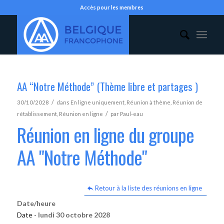
Accès pour les membres
AA “Notre Méthode” (Thème libre et partages )
/
30/10/2028
dans
En ligne uniquement
,
Réunion à thème
,
Réunion de
/
rétablissement
,
Réunion en ligne
par
Paul-eau
Réunion en ligne du groupe
AA "Notre Méthode"
Retour à la liste des réunions en ligne
Date/heure
Date -
lundi 30 octobre 2028