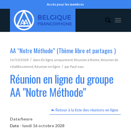
Accès pour les membres
AA “Notre Méthode” (Thème libre et partages )
/
16/10/2028
dans
En ligne uniquement
,
Réunion à thème
,
Réunion de
/
rétablissement
,
Réunion en ligne
par
Paul-eau
Réunion en ligne du groupe
AA "Notre Méthode"
Retour à la liste des réunions en ligne
Date/heure
Date -
lundi 16 octobre 2028