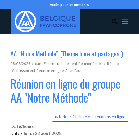
Accès pour les membres
AA “Notre Méthode” (Thème libre et partages )
/
28/08/2028
dans
En ligne uniquement
,
Réunion à thème
,
Réunion de
/
rétablissement
,
Réunion en ligne
par
Paul-eau
Réunion en ligne du groupe
AA "Notre Méthode"
Retour à la liste des réunions en ligne
Date/heure
Date -
lundi 28 août 2028