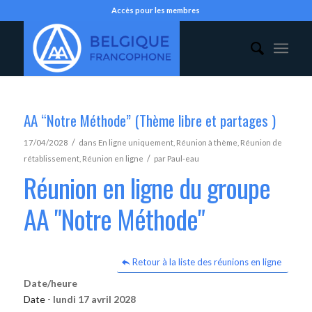
Accès pour les membres
AA “Notre Méthode” (Thème libre et partages )
/
17/04/2028
dans
En ligne uniquement
,
Réunion à thème
,
Réunion de
/
rétablissement
,
Réunion en ligne
par
Paul-eau
Réunion en ligne du groupe
AA "Notre Méthode"
Retour à la liste des réunions en ligne
Date/heure
Date -
lundi 17 avril 2028