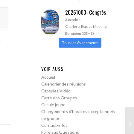
20261003- Congrès
3 octobre
Charleroi Espace Meeting
Européen (CEME)
Tous les évenements
VOIR AUSSI
Accueil
Calendrier des réunions
Capsules Vidéo
Carte des Groupes
Cellule jeune
Changements d’horaires exceptionnels
de groupes
AA
Contact-infos
pa
Foire aux Questions