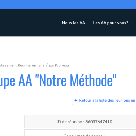
Nous les AA
Les AA pour vous?
/
blissement
,
Réunion en ligne
par
Paul-eau
oupe AA "Notre Méthode"
Retour à la liste des réunions en 
ID de réunion :
86037647410
Code / mot de passe :