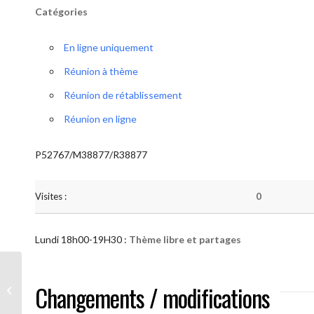
Catégories
En ligne uniquement
Réunion à thème
Réunion de rétablissement
Réunion en ligne
P52767/M38877/R38877
Visites :
0
Lundi 18h00-19H30 :
Thème libre et partages
AA “Notre Méthode” (Thème libre et
Changements / modifications
partages )