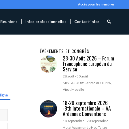
Accès pour les membres
Reunions
Infos professionnelles
Contact-infos
ÉVÈNEMENTS ET CONGRÈS
28-30 Août 2026 – Forum
Francophone Européen du
Service
28 août
-
30 août
MISE A JOUR: Centre ADDEPPA,
Vigy , Moselle
ligne
18-20 septembre 2026
-8th Internationale – AA
Ardennes Conventions
18 septembre
-
20 septembre
Hotel Vayamundo Houffalize