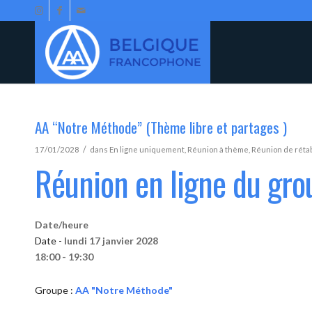
AA “Notre Méthode” (Thème libre et partages )
/
17/01/2028
dans
En ligne uniquement
,
Réunion à thème
,
Réunion de réta
Réunion en ligne du gr
Date/heure
Date -
lundi 17 janvier 2028
18:00 - 19:30
Groupe :
AA "Notre Méthode"