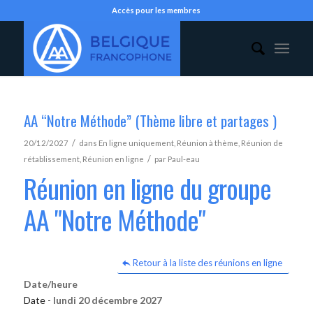
Accès pour les membres
AA “Notre Méthode” (Thème libre et partages )
/
20/12/2027
dans
En ligne uniquement
,
Réunion à thème
,
Réunion de
/
rétablissement
,
Réunion en ligne
par
Paul-eau
Réunion en ligne du groupe
AA "Notre Méthode"
Retour à la liste des réunions en ligne
Date/heure
Date -
lundi 20 décembre 2027