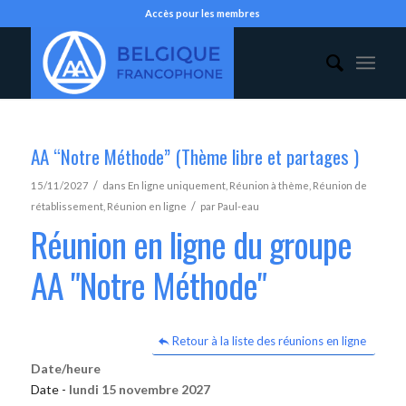
Accès pour les membres
AA “Notre Méthode” (Thème libre et partages )
/
15/11/2027
dans
En ligne uniquement
,
Réunion à thème
,
Réunion de
/
rétablissement
,
Réunion en ligne
par
Paul-eau
Réunion en ligne du groupe
AA "Notre Méthode"
Retour à la liste des réunions en ligne
Date/heure
Date -
lundi 15 novembre 2027