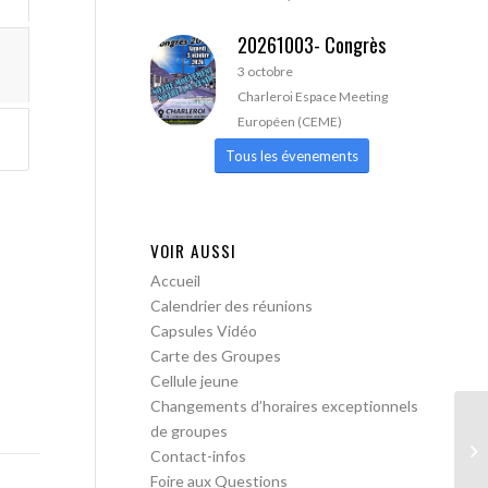
20261003- Congrès
3 octobre
Charleroi Espace Meeting
Européen (CEME)
Tous les évenements
VOIR AUSSI
Accueil
Calendrier des réunions
Capsules Vidéo
Carte des Groupes
Cellule jeune
Changements d’horaires exceptionnels
de groupes
AA
Contact-infos
pa
Foire aux Questions