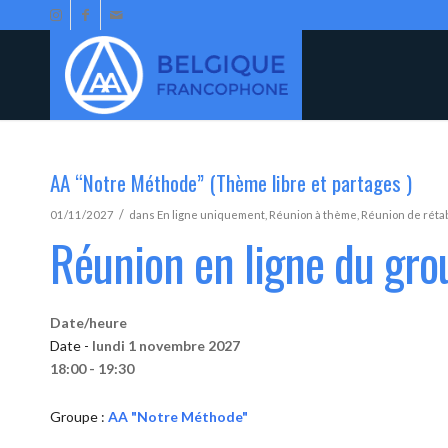
AA “Notre Méthode” (Thème libre et partages )
/
01/11/2027
dans
En ligne uniquement
,
Réunion à thème
,
Réunion de réta
Réunion en ligne du gr
Date/heure
Date -
lundi 1 novembre 2027
18:00 - 19:30
Groupe :
AA "Notre Méthode"