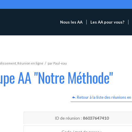
Nous les AA
Les AA pour vous?
/
blissement
,
Réunion en ligne
par
Paul-eau
oupe AA "Notre Méthode"
Retour à la liste des réunions en 
ID de réunion :
86037647410
Code / mot de passe :