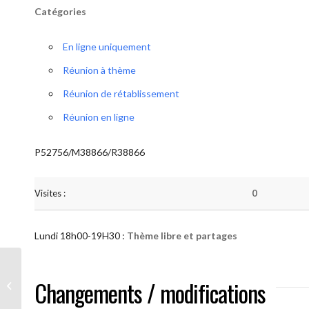
Catégories
En ligne uniquement
Réunion à thème
Réunion de rétablissement
Réunion en ligne
P52756/M38866/R38866
Visites :
0
Lundi 18h00-19H30 :
Thème libre et partages
AA “Notre Méthode” (Thème libre et
Changements / modifications
partages )