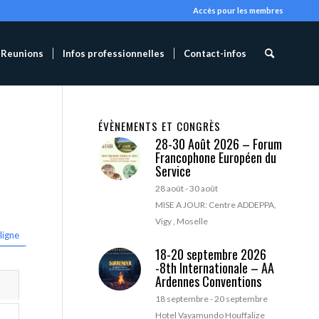
Accès pour les membres
Reunions
Infos professionnelles
Contact-infos
ÉVÈNEMENTS ET CONGRÈS
28-30 Août 2026 – Forum
Francophone Européen du
Service
28 août
-
30 août
MISE A JOUR: Centre ADDEPPA,
Vigy , Moselle
ligne
18-20 septembre 2026
-8th Internationale – AA
Ardennes Conventions
18 septembre
-
20 septembre
Hotel Vayamundo Houffalize