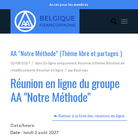
Accès pour les membres
AA “Notre Méthode” (Thème libre et partages )
/
02/08/2027
dans
En ligne uniquement
,
Réunion à thème
,
Réunion de
/
rétablissement
,
Réunion en ligne
par
Paul-eau
Réunion en ligne du groupe
AA "Notre Méthode"
Retour à la liste des réunions en ligne
Date/heure
Date -
lundi 2 août 2027